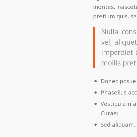
montes, nascetu
pretium quis, s
Nulla cons
vel, alique
imperdiet 
mollis pret
Donec posuer
Phasellus acc
Vestibulum an
Curae;
Sed aliquam, 