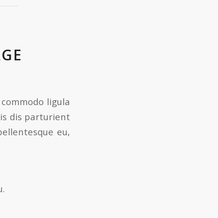
AGE
n commodo ligula
s dis parturient
pellentesque eu,
u.