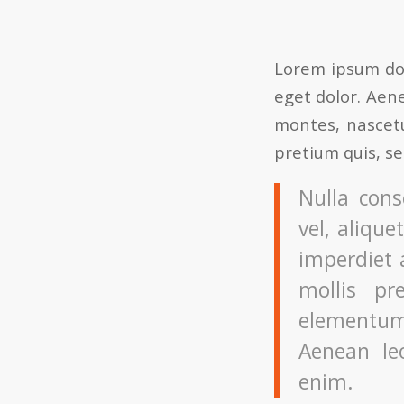
Lorem ipsum dol
eget dolor. Aen
montes, nascetu
pretium quis, s
Nulla cons
vel, alique
imperdiet 
mollis pr
elementum
Aenean leo
enim.