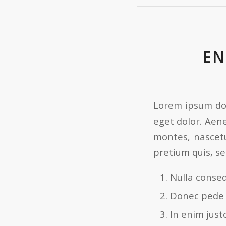
EN
Lorem ipsum dol
eget dolor. Aen
montes, nascetu
pretium quis, s
Nulla conse
Donec pede ju
In enim just