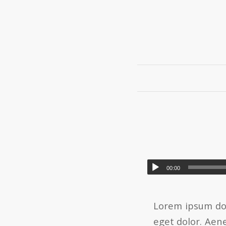
00:00
Lorem ipsum dol
eget dolor. Aen