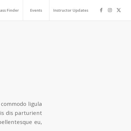
lass Finder
Events
Instructor Updates
n commodo ligula
s dis parturient
pellentesque eu,