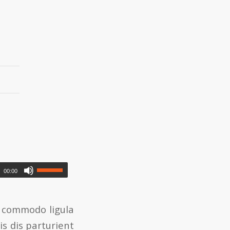
00:00
n commodo ligula
s dis parturient