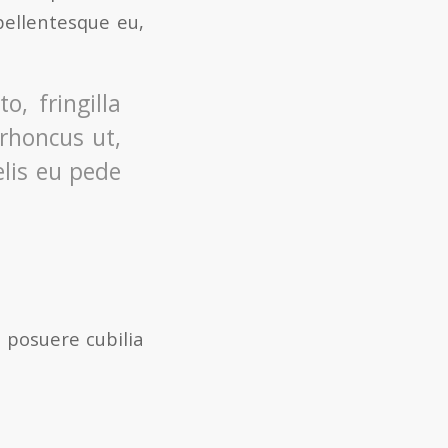
pellentesque eu,
, fringilla
 rhoncus ut,
elis eu pede
s posuere cubilia