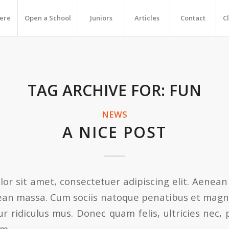
Here
Open a School
Juniors
Articles
Contact
C
TAG ARCHIVE FOR:
FUN
NEWS
A NICE POST
or sit amet, consectetuer adipiscing elit. Aenea
ean massa. Cum sociis natoque penatibus et magni
r ridiculus mus. Donec quam felis, ultricies nec, 
em.