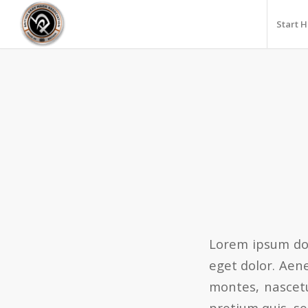
Start 
Lorem ipsum dol
eget dolor. Aen
montes, nascetu
pretium quis, s