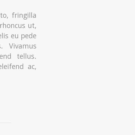
, fringilla
 rhoncus ut,
elis eu pede
s. Vivamus
nd tellus.
leifend ac,