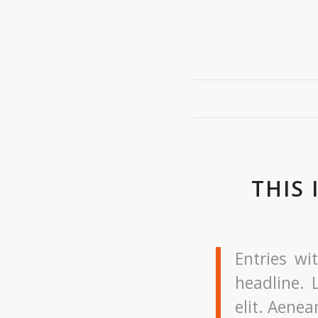
THIS 
Entries wi
headline. 
elit. Aene